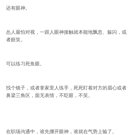
还有眼神。
怂人最怕对视，一跟人眼神接触就本能地飘忽、躲闪，或
者赔笑。
可以练习死鱼眼。
找个镜子，或者拿家里人练手，死死盯着对方的眉心或者
鼻梁三角区，面无表情，不眨眼，不笑。
在职场沟通中，谁先挪开眼神，谁就在气势上输了。